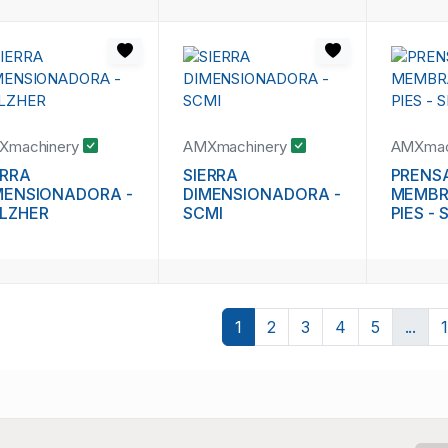
10
Xmachinery
AMXmachinery
AMXmac
ERRA
SIERRA
PRENS
MENSIONADORA -
DIMENSIONADORA -
MEMBRA
LZHER
SCMI
PIES -
1
2
3
4
5
...