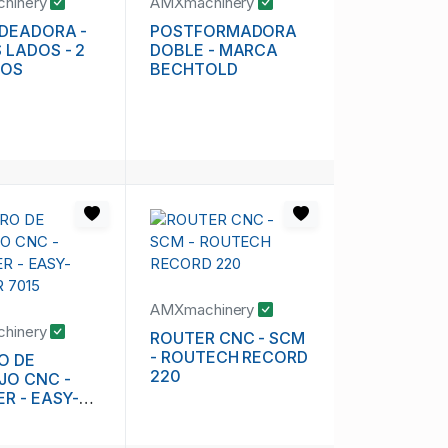
hinery
AMXmachinery
DEADORA -
POSTFORMADORA
LADOS - 2
DOBLE - MARCA
OS
BECHTOLD
AMXmachinery
hinery
ROUTER CNC - SCM
- ROUTECH RECORD
O DE
220
JO CNC -
R - EASY-
R 7015