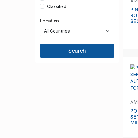
AM
Classified
PI
RO
Location
SE
AM
PO
SE
MI
AU
FO