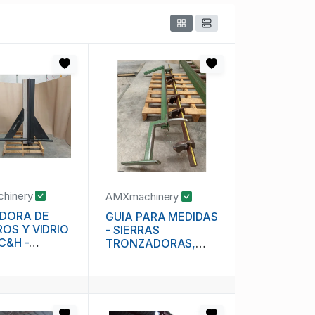
hinery
AMXmachinery
DORA DE
GUIA PARA MEDIDAS
OS Y VIDRIO
- SIERRAS
 C&H -
TRONZADORAS,
N &
TROCEROS,
RIDGE
PENDULOS