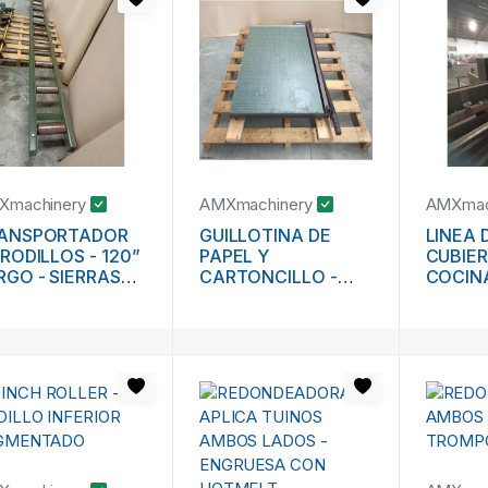
Xmachinery
AMXmachinery
AMXmac
ANSPORTADOR
GUILLOTINA DE
LINEA 
 RODILLOS - 120”
PAPEL Y
CUBIER
RGO - SIERRAS
CARTONCILLO -
COCIN
ONZADORAS,
MARCA PREMIER
- EVAN
OCEROS,
BECHT
NDULOS