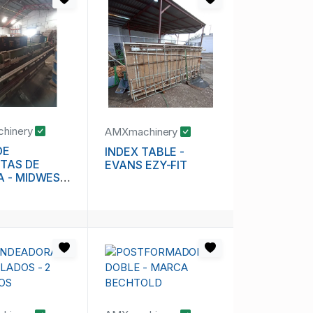
hinery
AMXmachinery
DE
INDEX TABLE -
TAS DE
EVANS EZY-FIT
A - MIDWEST
S -
OLD