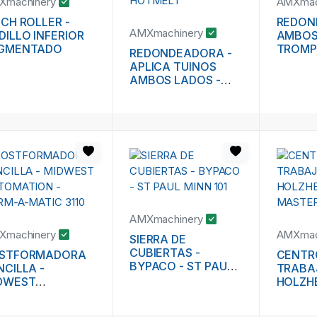
Xmachinery
AMXmac
NCH ROLLER -
REDON
AMXmachinery
DILLO INFERIOR
AMBOS 
GMENTADO
TROMP
REDONDEADORA -
APLICA TUINOS
AMBOS LADOS -
ENGRUESA CON
HOTMELT
AMXmachinery
Xmachinery
AMXmac
SIERRA DE
CUBIERTAS -
STFORMADORA
CENTR
BYPACO - ST PAUL
NCILLA -
TRABA
MINN 101
DWEST
HOLZHE
TOMATION -
MASTE
RM-A-MATIC