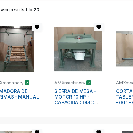
wing results
1
to
20
Xmachinery
AMXmachinery
AMXmac
MADORA DE
SIERRA DE MESA -
CORTA
RIMAS - MANUAL
MOTOR 10 HP -
TABLER
CAPACIDAD DISCO
- 60” -
16” - USO RUDO -
NIELSE
INDUSTRIAL
BAINB