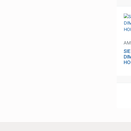
31
AM
SI
DI
HO