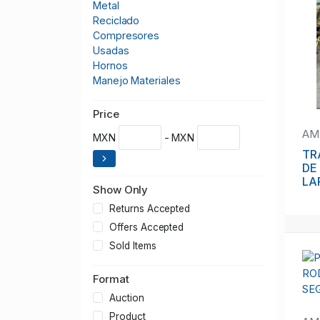
Metal
Reciclado
Compresores
Usadas
Hornos
Manejo Materiales
Herramienta Corte
Varios
Price
Lineas
AM
MXN
- MXN
Tienda Online
TR
Materiales
DE
Herramientas
LA
Show Only
TR
TR
Returns Accepted
PE
Offers Accepted
Sold Items
Format
Auction
Product