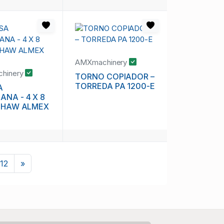
AMXmachinery
hinery
TORNO COPIADOR –
TORREDA PA 1200-E
A
NA - 4 X 8
 SHAW ALMEX
Next
112
»