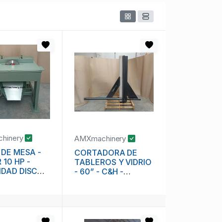
hinery
AMXmachinery
 DE MESA -
CORTADORA DE
10 HP -
TABLEROS Y VIDRIO
IDAD DISCO
- 60” - C&H -
USO RUDO -
NIELSEN &
RIAL
BAINBRIDGE