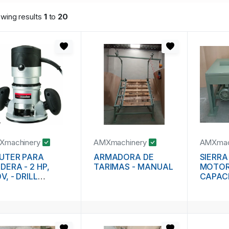
wing results
1
to
20
Xmachinery
AMXmachinery
AMXmac
UTER PARA
ARMADORA DE
SIERRA
DERA - 2 HP,
TARIMAS - MANUAL
MOTOR 
V, - DRILL
CAPAC
STER
16” - 
INDUST