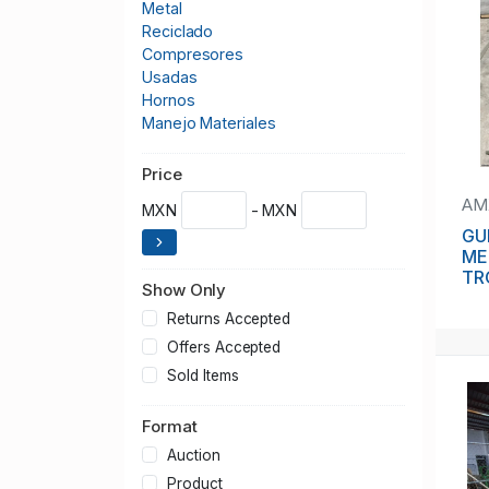
Metal
Reciclado
Compresores
Usadas
Hornos
Manejo Materiales
Herramienta Corte
Varios
Price
Lineas
AM
MXN
- MXN
Tienda Online
GU
Materiales
ME
Herramientas
TR
Show Only
TR
PE
Returns Accepted
Offers Accepted
Sold Items
Format
Auction
Product