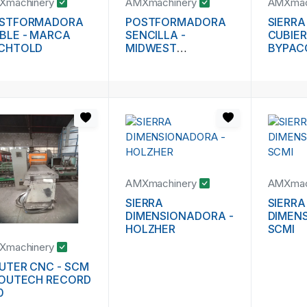
Xmachinery
AMXmachinery
AMXmac
STFORMADORA
POSTFORMADORA
SIERRA
BLE - MARCA
SENCILLA -
CUBIER
CHTOLD
MIDWEST
BYPACO
AUTOMATION -
MINN 1
FORM-A-MATIC
3110
AMXmachinery
AMXmac
SIERRA
SIERRA
DIMENSIONADORA -
DIMEN
HOLZHER
SCMI
Xmachinery
UTER CNC - SCM
ROUTECH RECORD
0