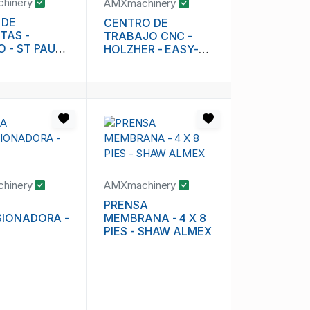
hinery
AMXmachinery
 DE
CENTRO DE
TAS -
TRABAJO CNC -
 - ST PAUL
HOLZHER - EASY-
01
MASTER 7015
hinery
AMXmachinery
PRENSA
SIONADORA -
MEMBRANA - 4 X 8
PIES - SHAW ALMEX