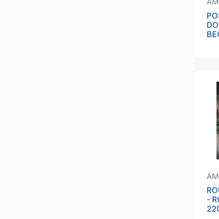
AM
PO
DO
BE
AM
RO
- 
22