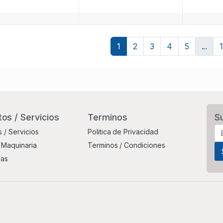
1
2
3
4
5
...
os / Servicios
Terminos
S
 / Servicios
Politica de Privacidad
 Maquinaria
Terminos / Condiciones
ias