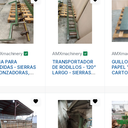
Xmachinery
AMXmachinery
AMXmac
IA PARA
TRANSPORTADOR
GUILLO
DIDAS - SIERRAS
DE RODILLOS - 120”
PAPEL 
ONZADORAS,
LARGO - SIERRAS
CARTO
OCEROS,
TRONZADORAS,
MARCA
NDULOS
TROCEROS,
PENDULOS