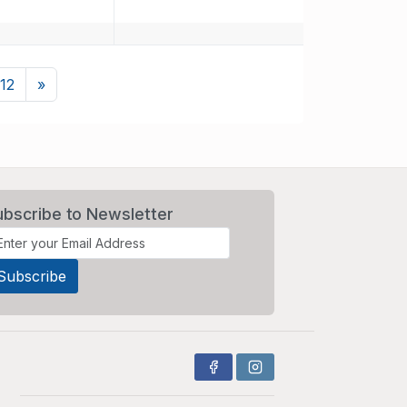
Next
112
»
ubscribe to Newsletter