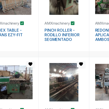
Xmachinery
AMXmachinery
AMXmac
DEX TABLE -
PINCH ROLLER -
REDON
ANS EZY-FIT
RODILLO INFERIOR
APLICA
SEGMENTADO
AMBOS
ENGRU
HOTME