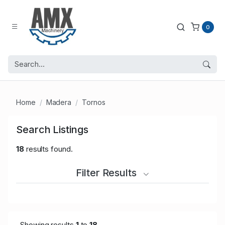
0
Home
Madera
Tornos
Search Listings
18
results found.
Filter Results
Showing results
1
to
18