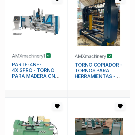
AMXmachinery1
AMXmachinery
PARTE: 4NE-
TORNO COPIADOR -
4XISPRO - TORNO
TORNOS PARA
PARA MADERA CNC
HERRAMIENTAS -
- 4 EJES - 4 AXIS
CON LIJADOR
PRO